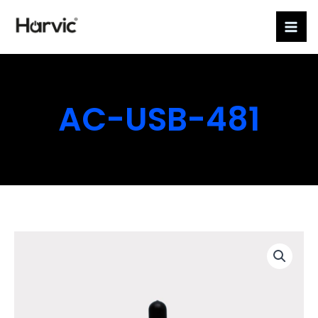
Ir
al
contenido
AC-USB-481