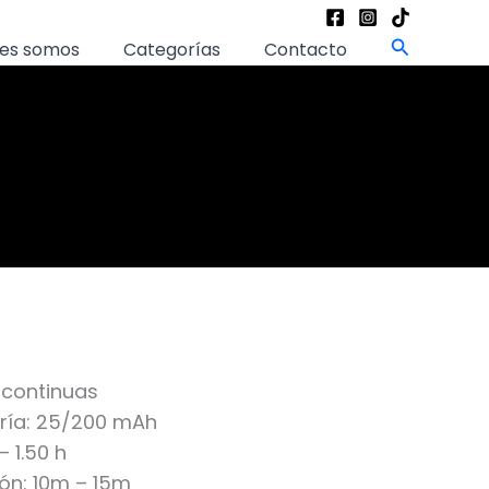
Buscar
es somos
Categorías
Contacto
 continuas
ría: 25/200 mAh
 1.50 h
ón: 10m – 15m