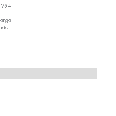
 V5.4
carga
rado