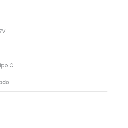
.7V
ipo C
rado