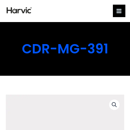
Ir
al
contenido
CDR-MG-391