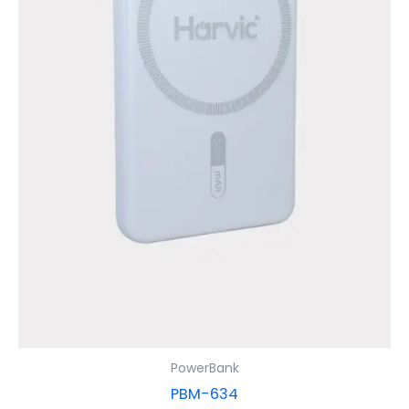
PowerBank
PBM-634