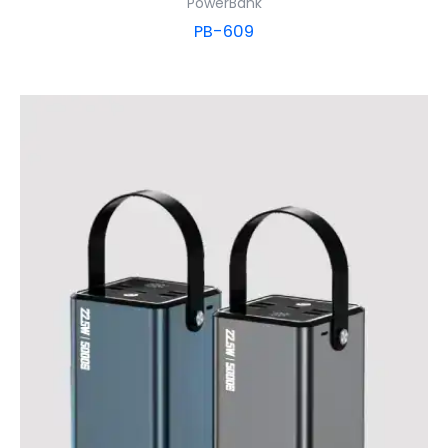
PowerBank
PB-609