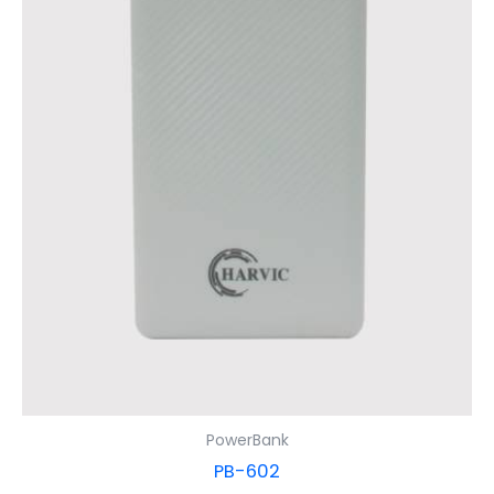
PowerBank
PB-602