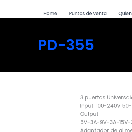
Home
Puntos de venta
Quien
PD-355
3 puertos Universa
Input: 100-240V 50
Output:
5V-3A-9V-3A-15V-
Adaptador de alime