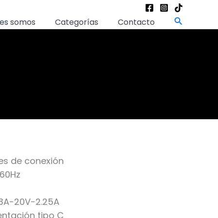
Buscar
es somos
Categorías
Contacto
les de conexión
-60Hz
3A-20V-2.25A
ntación tipo C