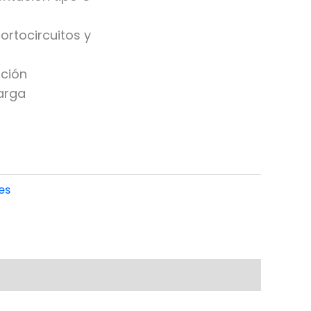
ortocircuitos y
ción
carga
es