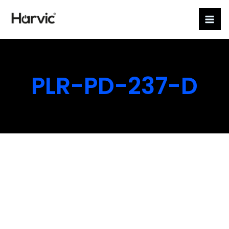
Ir
al
contenido
PLR-PD-237-D