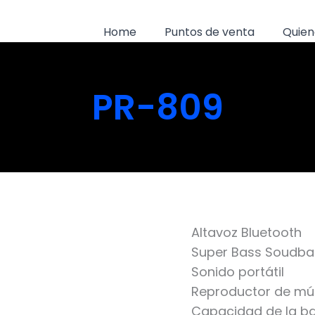
Home
Puntos de venta
Quien
PR-809
Altavoz Bluetooth
Super Bass Soudba
Sonido portátil
Reproductor de mú
Capacidad de la ba