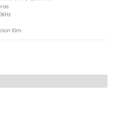
oras
0KHz
icion 10m