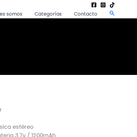
Buscar
es somos
Categorías
Contacto
r
sica estéreo
teria 3.7v / 1200mAh