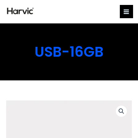
Ir
al
contenido
USB-16GB