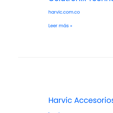
harvic.com.co
Leer más »
Harvic
Accesorios
Harvic Accesorios
Villavicencio