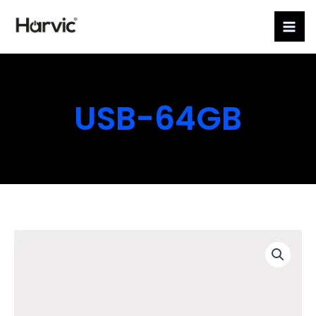
Ir
al
contenido
USB-64GB