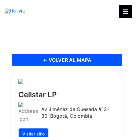
Ir
al
contenido
← VOLVER AL MAPA
Cellstar LP
Av Jiménez de Quesada #12-
30, Bogotá, Colombia
Visitar sitio