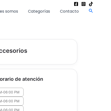
Buscar
es somos
Categorías
Contacto
accesorios
orario de atención
M
-
06:00 PM
M
-
06:00 PM
M
-
06:00 PM