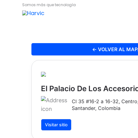
Ir
Somos más que tecnología
al
contenido
← VOLVER AL MA
El Palacio De Los Accesori
Cl 35 #16-2 a 16-32, Centr
Santander, Colombia
Visitar sitio