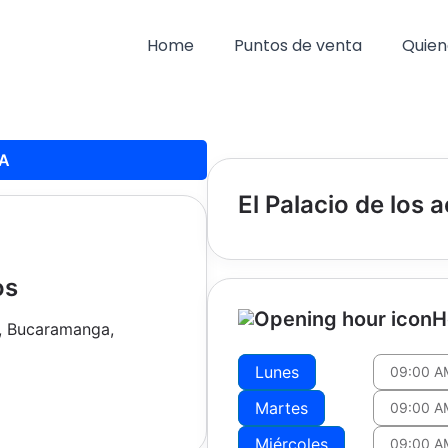
Home
Puntos de venta
Quien
PA
El Palacio de los 
os
H
o, Bucaramanga,
Lunes
09:00 A
Martes
09:00 A
Miércoles
09:00 A