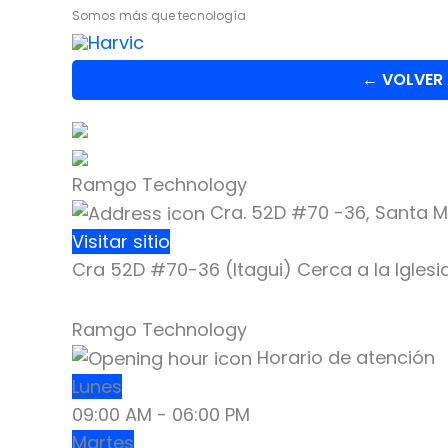
Ir
Somos más que tecnología
al
contenido
← VOLVER
Ramgo Technology
Cra. 52D #70 -36, Santa Mar
Visitar sitio
Cra 52D #70-36 (Itagui) Cerca a la Igles
Ramgo Technology
Horario de atención
Lunes
09:00 AM
-
06:00 PM
Martes