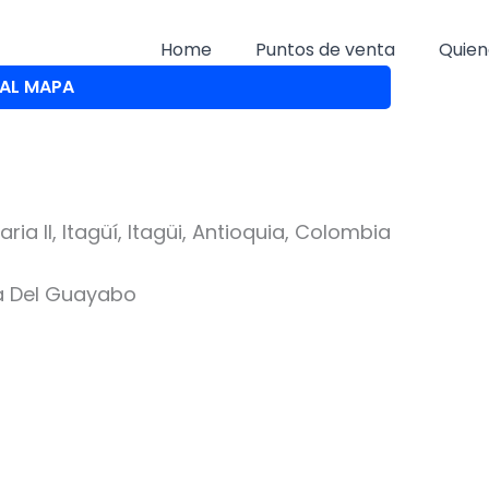
Home
Puntos de venta
Quien
 AL MAPA
ia II, Itagüí, Itagüi, Antioquia, Colombia
ia Del Guayabo